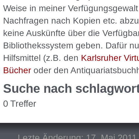
Weise in meiner Verfügungsgewalt 
Nachfragen nach Kopien etc. abzu
keine Auskünfte über die Verfügbar
Bibliothekssystem geben. Dafür nut
Hilfsmittel (z.B. den
Karlsruher Virt
Bücher
oder den Antiquariatsbuch
Suche nach schlagwor
0 Treffer
Lezte Änderung: 17. Mai 2011