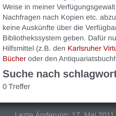
Weise in meiner Verfügungsgewalt 
Nachfragen nach Kopien etc. abzu
keine Auskünfte über die Verfügbar
Bibliothekssystem geben. Dafür nut
Hilfsmittel (z.B. den
Karlsruher Virt
Bücher
oder den Antiquariatsbuch
Suche nach schlagwor
0 Treffer
Lezte Änderung: 17. Mai 2011