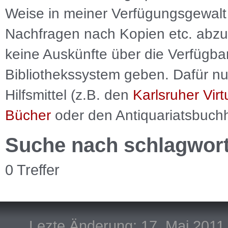
Weise in meiner Verfügungsgewalt 
Nachfragen nach Kopien etc. abzu
keine Auskünfte über die Verfügbar
Bibliothekssystem geben. Dafür nut
Hilfsmittel (z.B. den
Karlsruher Virt
Bücher
oder den Antiquariatsbuch
Suche nach schlagwor
0 Treffer
Lezte Änderung: 17. Mai 2011