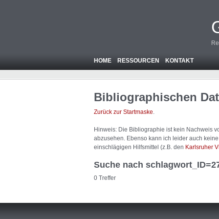
Re
HOME
RESSOURCEN
KONTAKT
Bibliographischen Da
Zurück zur Startmaske
.
Hinweis: Die Bibliographie ist
kein
Nachweis von
abzusehen. Ebenso kann ich leider auch keine A
einschlägigen Hilfsmittel (z.B. den
Karlsruher V
Suche nach schlagwort_ID=2
0 Treffer