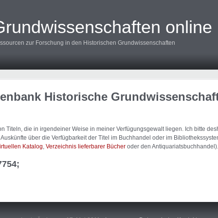
Grundwissenschaften online
ssourcen zur Forschung in den Historischen Grundwissenschaften
tenbank Historische Grundwissenschaf
 Titeln, die in irgendeiner Weise in meiner Verfügungsgewalt liegen. Ich bitte d
uskünfte über die Verfügbarkeit der Titel im Buchhandel oder im Bibliothekssystem
irtuellen Katalog
,
Verzeichnis lieferbarer Bücher
oder den Antiquariatsbuchhandel)
7754;