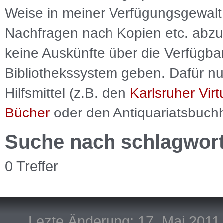
Weise in meiner Verfügungsgewalt 
Nachfragen nach Kopien etc. abzu
keine Auskünfte über die Verfügbar
Bibliothekssystem geben. Dafür nut
Hilfsmittel (z.B. den
Karlsruher Virt
Bücher
oder den Antiquariatsbuch
Suche nach schlagwor
0 Treffer
Lezte Änderung: 17. Mai 2011