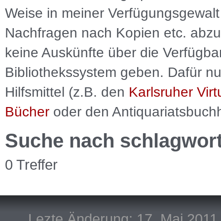
Weise in meiner Verfügungsgewalt 
Nachfragen nach Kopien etc. abzu
keine Auskünfte über die Verfügbar
Bibliothekssystem geben. Dafür nut
Hilfsmittel (z.B. den
Karlsruher Virt
Bücher
oder den Antiquariatsbuch
Suche nach schlagwor
0 Treffer
Lezte Änderung: 17. Mai 2011