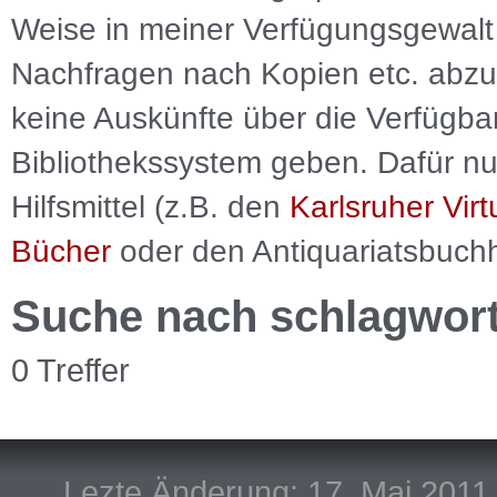
Weise in meiner Verfügungsgewalt 
Nachfragen nach Kopien etc. abzu
keine Auskünfte über die Verfügbar
Bibliothekssystem geben. Dafür nut
Hilfsmittel (z.B. den
Karlsruher Virt
Bücher
oder den Antiquariatsbuch
Suche nach schlagwor
0 Treffer
Lezte Änderung: 17. Mai 2011