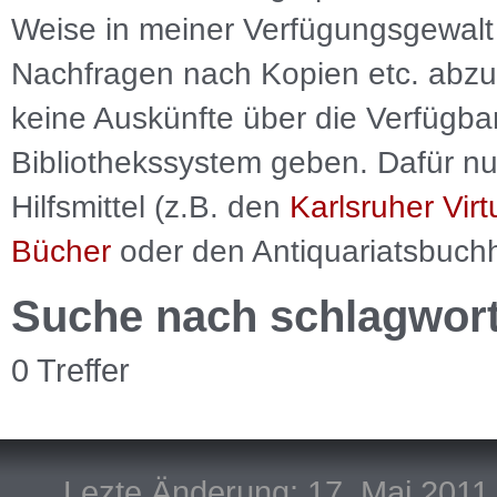
Weise in meiner Verfügungsgewalt 
Nachfragen nach Kopien etc. abzu
keine Auskünfte über die Verfügbar
Bibliothekssystem geben. Dafür nut
Hilfsmittel (z.B. den
Karlsruher Virt
Bücher
oder den Antiquariatsbuch
Suche nach schlagwor
0 Treffer
Lezte Änderung: 17. Mai 2011