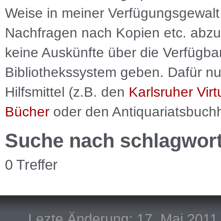
Weise in meiner Verfügungsgewalt 
Nachfragen nach Kopien etc. abzu
keine Auskünfte über die Verfügbar
Bibliothekssystem geben. Dafür nut
Hilfsmittel (z.B. den
Karlsruher Virt
Bücher
oder den Antiquariatsbuch
Suche nach schlagwor
0 Treffer
Lezte Änderung: 17. Mai 2011