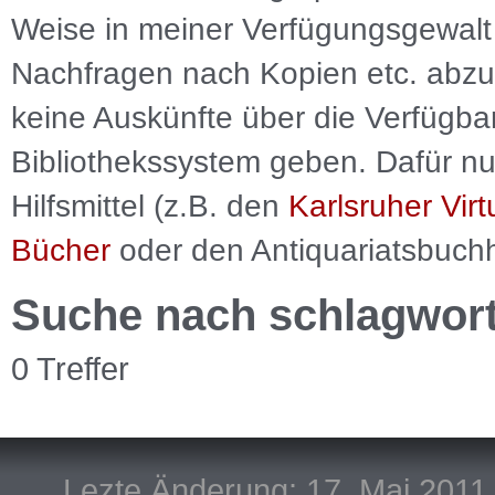
Weise in meiner Verfügungsgewalt 
Nachfragen nach Kopien etc. abzu
keine Auskünfte über die Verfügbar
Bibliothekssystem geben. Dafür nut
Hilfsmittel (z.B. den
Karlsruher Virt
Bücher
oder den Antiquariatsbuch
Suche nach schlagwor
0 Treffer
Lezte Änderung: 17. Mai 2011