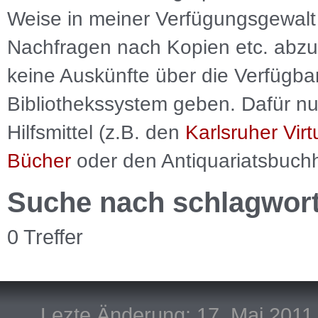
Weise in meiner Verfügungsgewalt 
Nachfragen nach Kopien etc. abzu
keine Auskünfte über die Verfügbar
Bibliothekssystem geben. Dafür nut
Hilfsmittel (z.B. den
Karlsruher Virt
Bücher
oder den Antiquariatsbuch
Suche nach schlagwor
0 Treffer
Lezte Änderung: 17. Mai 2011