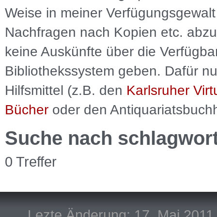
Weise in meiner Verfügungsgewalt 
Nachfragen nach Kopien etc. abzu
keine Auskünfte über die Verfügbar
Bibliothekssystem geben. Dafür nut
Hilfsmittel (z.B. den
Karlsruher Virt
Bücher
oder den Antiquariatsbuch
Suche nach schlagwor
0 Treffer
Lezte Änderung: 17. Mai 2011