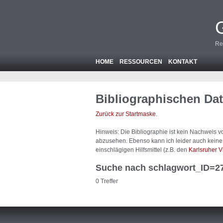
Re
HOME
RESSOURCEN
KONTAKT
Bibliographischen Da
Zurück zur Startmaske
.
Hinweis: Die Bibliographie ist
kein
Nachweis von
abzusehen. Ebenso kann ich leider auch keine A
einschlägigen Hilfsmittel (z.B. den
Karlsruher V
Suche nach schlagwort_ID=2
0 Treffer