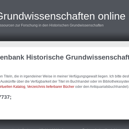
Grundwissenschaften online
ssourcen zur Forschung in den Historischen Grundwissenschaften
tenbank Historische Grundwissenschaf
 Titeln, die in irgendeiner Weise in meiner Verfügungsgewalt liegen. Ich bitte d
uskünfte über die Verfügbarkeit der Titel im Buchhandel oder im Bibliothekssystem
irtuellen Katalog
,
Verzeichnis lieferbarer Bücher
oder den Antiquariatsbuchhandel)
7737;