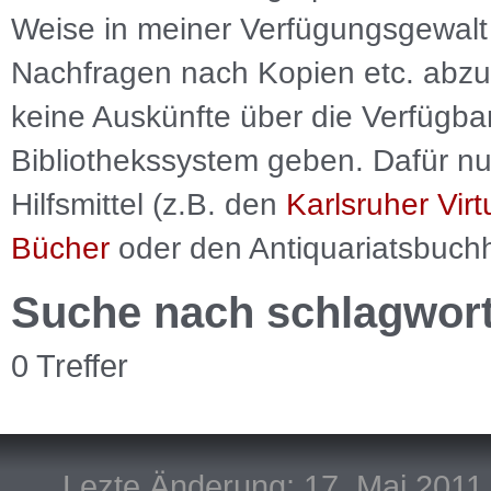
Weise in meiner Verfügungsgewalt 
Nachfragen nach Kopien etc. abzu
keine Auskünfte über die Verfügbar
Bibliothekssystem geben. Dafür nut
Hilfsmittel (z.B. den
Karlsruher Virt
Bücher
oder den Antiquariatsbuch
Suche nach schlagwor
0 Treffer
Lezte Änderung: 17. Mai 2011