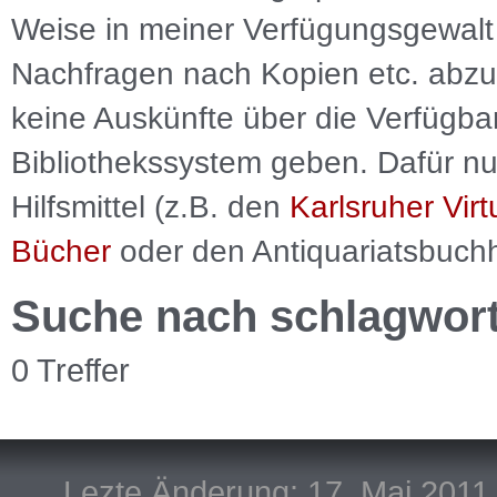
Weise in meiner Verfügungsgewalt 
Nachfragen nach Kopien etc. abzu
keine Auskünfte über die Verfügbar
Bibliothekssystem geben. Dafür nut
Hilfsmittel (z.B. den
Karlsruher Virt
Bücher
oder den Antiquariatsbuch
Suche nach schlagwor
0 Treffer
Lezte Änderung: 17. Mai 2011