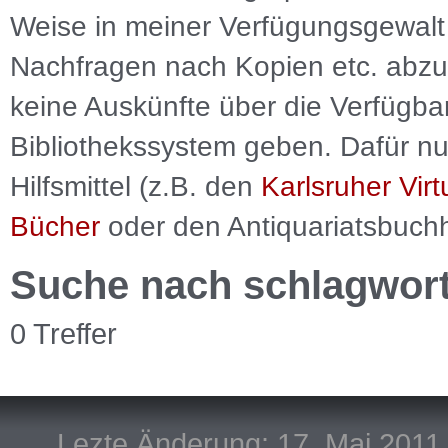
Weise in meiner Verfügungsgewalt 
Nachfragen nach Kopien etc. abzu
keine Auskünfte über die Verfügbar
Bibliothekssystem geben. Dafür nut
Hilfsmittel (z.B. den
Karlsruher Virt
Bücher
oder den Antiquariatsbuch
Suche nach schlagwor
0 Treffer
Lezte Änderung: 17. Mai 2011