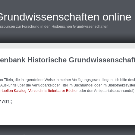
Grundwissenschaften online
ssourcen zur Forschung in den Historischen Grundwissenschaften
tenbank Historische Grundwissenschaf
 Titeln, die in irgendeiner Weise in meiner Verfügungsgewalt liegen. Ich bitte d
uskünfte über die Verfügbarkeit der Titel im Buchhandel oder im Bibliothekssystem
irtuellen Katalog
,
Verzeichnis lieferbarer Bücher
oder den Antiquariatsbuchhandel)
7701;