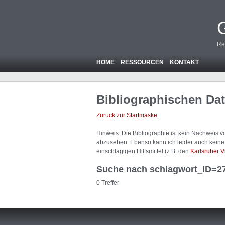
Re
HOME
RESSOURCEN
KONTAKT
Bibliographischen Da
Zurück zur Startmaske
.
Hinweis: Die Bibliographie ist
kein
Nachweis von
abzusehen. Ebenso kann ich leider auch keine A
einschlägigen Hilfsmittel (z.B. den
Karlsruher V
Suche nach schlagwort_ID=2
0 Treffer