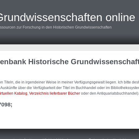
Grundwissenschaften online
ssourcen zur Forschung in den Historischen Grundwissenschaften
tenbank Historische Grundwissenschaf
 Titeln, die in irgendeiner Weise in meiner Verfügungsgewalt liegen. Ich bitte d
uskünfte über die Verfügbarkeit der Titel im Buchhandel oder im Bibliothekssystem
irtuellen Katalog
,
Verzeichnis lieferbarer Bücher
oder den Antiquariatsbuchhandel)
7098;