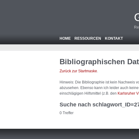
Re
HOME
RESSOURCEN
KONTAKT
Bibliographischen Da
Zurück zur Startmaske
.
Hinweis: Die Bibliographie ist
kein
Nachweis von
abzusehen. Ebenso kann ich leider auch keine A
einschlägigen Hilfsmittel (z.B. den
Karlsruher V
Suche nach schlagwort_ID=2
0 Treffer