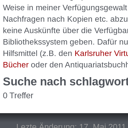
Weise in meiner Verfügungsgewalt 
Nachfragen nach Kopien etc. abzu
keine Auskünfte über die Verfügbar
Bibliothekssystem geben. Dafür nut
Hilfsmittel (z.B. den
Karlsruher Virt
Bücher
oder den Antiquariatsbuch
Suche nach schlagwor
0 Treffer
Lezte Änderung: 17. Mai 2011