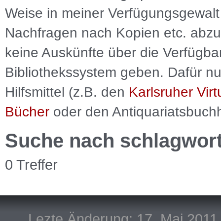
Weise in meiner Verfügungsgewalt 
Nachfragen nach Kopien etc. abzu
keine Auskünfte über die Verfügbar
Bibliothekssystem geben. Dafür nut
Hilfsmittel (z.B. den
Karlsruher Virt
Bücher
oder den Antiquariatsbuch
Suche nach schlagwor
0 Treffer
Lezte Änderung: 17. Mai 2011