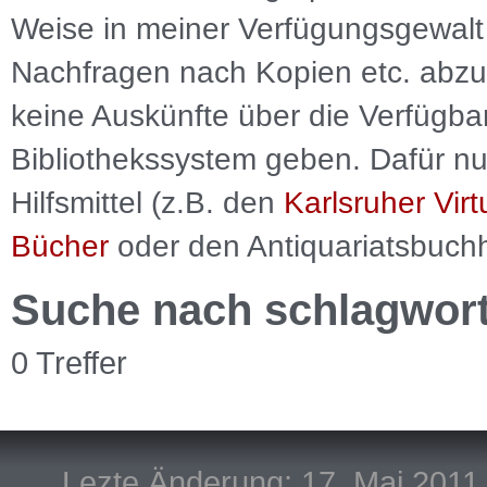
Weise in meiner Verfügungsgewalt 
Nachfragen nach Kopien etc. abzu
keine Auskünfte über die Verfügbar
Bibliothekssystem geben. Dafür nut
Hilfsmittel (z.B. den
Karlsruher Virt
Bücher
oder den Antiquariatsbuch
Suche nach schlagwor
0 Treffer
Lezte Änderung: 17. Mai 2011