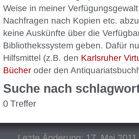
Weise in meiner Verfügungsgewalt 
Nachfragen nach Kopien etc. abzu
keine Auskünfte über die Verfügbar
Bibliothekssystem geben. Dafür nut
Hilfsmittel (z.B. den
Karlsruher Virt
Bücher
oder den Antiquariatsbuch
Suche nach schlagwor
0 Treffer
Lezte Änderung: 17. Mai 2011