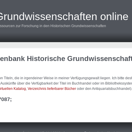
Grundwissenschaften online
ssourcen zur Forschung in den Historischen Grundwissenschaften
tenbank Historische Grundwissenschaf
 Titeln, die in irgendeiner Weise in meiner Verfügungsgewalt liegen. Ich bitte d
uskünfte über die Verfügbarkeit der Titel im Buchhandel oder im Bibliothekssystem
irtuellen Katalog
,
Verzeichnis lieferbarer Bücher
oder den Antiquariatsbuchhandel)
7087;