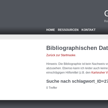
Re
HOME
RESSOURCEN
KONTAKT
Bibliographischen Da
Zurück zur Startmaske
.
Hinweis: Die Bibliographie ist
kein
Nachweis von
abzusehen. Ebenso kann ich leider auch keine A
einschlägigen Hilfsmittel (z.B. den
Karlsruher V
Suche nach schlagwort_ID=2
0 Treffer