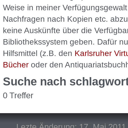
Weise in meiner Verfügungsgewalt 
Nachfragen nach Kopien etc. abzu
keine Auskünfte über die Verfügbar
Bibliothekssystem geben. Dafür nut
Hilfsmittel (z.B. den
Karlsruher Virt
Bücher
oder den Antiquariatsbuch
Suche nach schlagwor
0 Treffer
Lezte Änderung: 17. Mai 2011