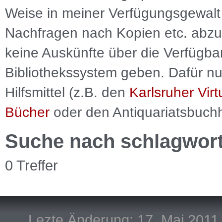
Weise in meiner Verfügungsgewalt 
Nachfragen nach Kopien etc. abzu
keine Auskünfte über die Verfügbar
Bibliothekssystem geben. Dafür nut
Hilfsmittel (z.B. den
Karlsruher Virt
Bücher
oder den Antiquariatsbuch
Suche nach schlagwor
0 Treffer
Lezte Änderung: 17. Mai 2011