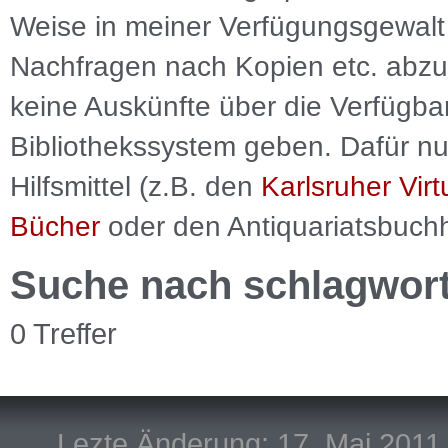
Weise in meiner Verfügungsgewalt 
Nachfragen nach Kopien etc. abzu
keine Auskünfte über die Verfügbar
Bibliothekssystem geben. Dafür nut
Hilfsmittel (z.B. den
Karlsruher Virt
Bücher
oder den Antiquariatsbuch
Suche nach schlagwor
0 Treffer
Lezte Änderung: 17. Mai 2011