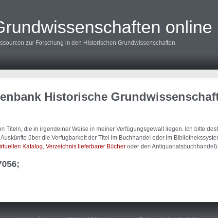
Grundwissenschaften online
ssourcen zur Forschung in den Historischen Grundwissenschaften
tenbank Historische Grundwissenschaf
 Titeln, die in irgendeiner Weise in meiner Verfügungsgewalt liegen. Ich bitte d
uskünfte über die Verfügbarkeit der Titel im Buchhandel oder im Bibliothekssystem
irtuellen Katalog
,
Verzeichnis lieferbarer Bücher
oder den Antiquariatsbuchhandel)
7056;