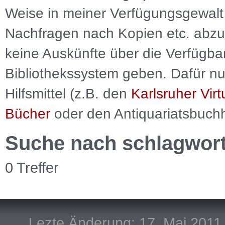
Weise in meiner Verfügungsgewalt 
Nachfragen nach Kopien etc. abzu
keine Auskünfte über die Verfügbar
Bibliothekssystem geben. Dafür nut
Hilfsmittel (z.B. den
Karlsruher Virt
Bücher
oder den Antiquariatsbuch
Suche nach schlagwor
0 Treffer
Lezte Änderung: 17. Mai 2011