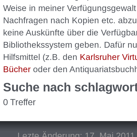
Weise in meiner Verfügungsgewalt 
Nachfragen nach Kopien etc. abzu
keine Auskünfte über die Verfügbar
Bibliothekssystem geben. Dafür nut
Hilfsmittel (z.B. den
Karlsruher Virt
Bücher
oder den Antiquariatsbuch
Suche nach schlagwor
0 Treffer
Lezte Änderung: 17. Mai 2011