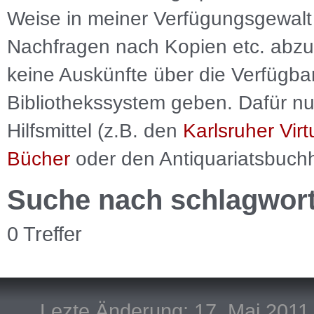
Weise in meiner Verfügungsgewalt 
Nachfragen nach Kopien etc. abzu
keine Auskünfte über die Verfügbar
Bibliothekssystem geben. Dafür nut
Hilfsmittel (z.B. den
Karlsruher Virt
Bücher
oder den Antiquariatsbuch
Suche nach schlagwor
0 Treffer
Lezte Änderung: 17. Mai 2011