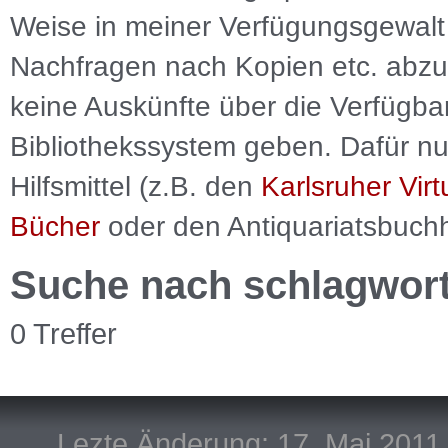
Weise in meiner Verfügungsgewalt 
Nachfragen nach Kopien etc. abzu
keine Auskünfte über die Verfügbar
Bibliothekssystem geben. Dafür nut
Hilfsmittel (z.B. den
Karlsruher Virt
Bücher
oder den Antiquariatsbuch
Suche nach schlagwor
0 Treffer
Lezte Änderung: 17. Mai 2011