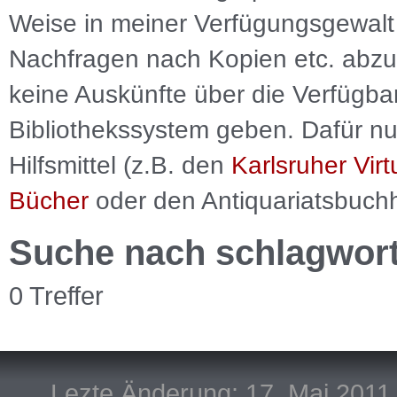
Weise in meiner Verfügungsgewalt 
Nachfragen nach Kopien etc. abzu
keine Auskünfte über die Verfügbar
Bibliothekssystem geben. Dafür nut
Hilfsmittel (z.B. den
Karlsruher Virt
Bücher
oder den Antiquariatsbuch
Suche nach schlagwor
0 Treffer
Lezte Änderung: 17. Mai 2011