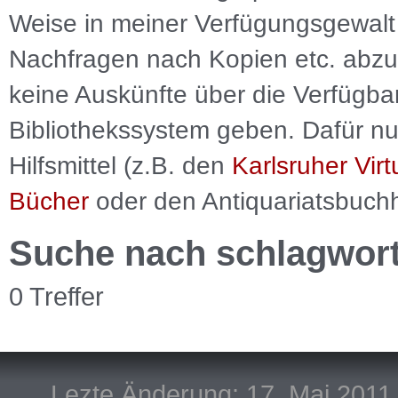
Weise in meiner Verfügungsgewalt 
Nachfragen nach Kopien etc. abzu
keine Auskünfte über die Verfügbar
Bibliothekssystem geben. Dafür nut
Hilfsmittel (z.B. den
Karlsruher Virt
Bücher
oder den Antiquariatsbuch
Suche nach schlagwor
0 Treffer
Lezte Änderung: 17. Mai 2011