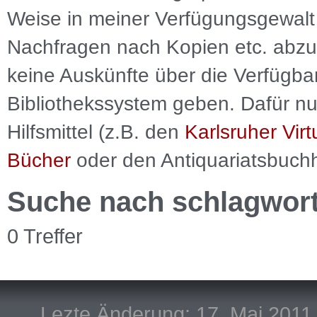
Weise in meiner Verfügungsgewalt 
Nachfragen nach Kopien etc. abzu
keine Auskünfte über die Verfügbar
Bibliothekssystem geben. Dafür nut
Hilfsmittel (z.B. den
Karlsruher Virt
Bücher
oder den Antiquariatsbuch
Suche nach schlagwor
0 Treffer
Lezte Änderung: 17. Mai 2011