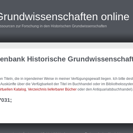
Grundwissenschaften online
ssourcen zur Forschung in den Historischen Grundwissenschaften
tenbank Historische Grundwissenschaf
 Titeln, die in irgendeiner Weise in meiner Verfügungsgewalt liegen. Ich bitte d
uskünfte über die Verfügbarkeit der Titel im Buchhandel oder im Bibliothekssystem
irtuellen Katalog
,
Verzeichnis lieferbarer Bücher
oder den Antiquariatsbuchhandel)
7031;