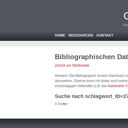
Re
HOME
RESSOURCEN
KONTAKT
Bibliographischen Da
Zurück zur Startmaske
.
Hinweis: Die Bibliographie ist
kein
Nachweis von
abzusehen. Ebenso kann ich leider auch keine A
einschlägigen Hilfsmittel (z.B. den
Karlsruher V
Suche nach schlagwort_ID=2
0 Treffer