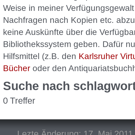
Weise in meiner Verfügungsgewalt 
Nachfragen nach Kopien etc. abzu
keine Auskünfte über die Verfügbar
Bibliothekssystem geben. Dafür nut
Hilfsmittel (z.B. den
Karlsruher Virt
Bücher
oder den Antiquariatsbuch
Suche nach schlagwor
0 Treffer
Lezte Änderung: 17. Mai 2011