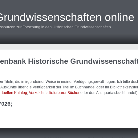
Grundwissenschaften online
ssourcen zur Forschung in den Historischen Grundwissenschaften
tenbank Historische Grundwissenschaf
 Titeln, die in irgendeiner Weise in meiner Verfügungsgewalt liegen. Ich bitte d
uskünfte über die Verfügbarkeit der Titel im Buchhandel oder im Bibliothekssystem
irtuellen Katalog
,
Verzeichnis lieferbarer Bücher
oder den Antiquariatsbuchhandel)
7026;