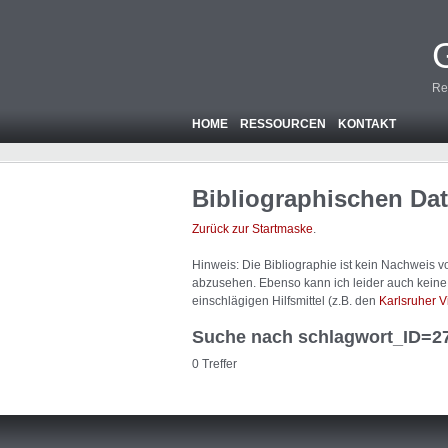
Re
HOME
RESSOURCEN
KONTAKT
Bibliographischen Da
Zurück zur Startmaske
.
Hinweis: Die Bibliographie ist
kein
Nachweis von
abzusehen. Ebenso kann ich leider auch keine A
einschlägigen Hilfsmittel (z.B. den
Karlsruher V
Suche nach schlagwort_ID=2
0 Treffer