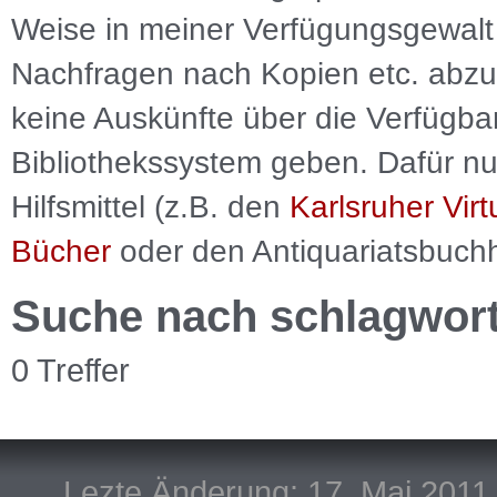
Weise in meiner Verfügungsgewalt 
Nachfragen nach Kopien etc. abzu
keine Auskünfte über die Verfügbar
Bibliothekssystem geben. Dafür nut
Hilfsmittel (z.B. den
Karlsruher Virt
Bücher
oder den Antiquariatsbuch
Suche nach schlagwor
0 Treffer
Lezte Änderung: 17. Mai 2011