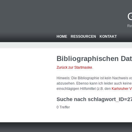
Re
HOME
RESSOURCEN
KONTAKT
Bibliographischen Da
Zurück zur Startmaske
.
Hinweis: Die Bibliographie ist
kein
Nachweis von
abzusehen. Ebenso kann ich leider auch keine A
einschlägigen Hilfsmittel (z.B. den
Karlsruher V
Suche nach schlagwort_ID=2
0 Treffer