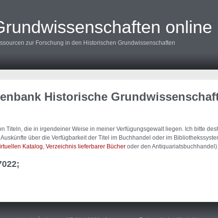
Grundwissenschaften online
ssourcen zur Forschung in den Historischen Grundwissenschaften
tenbank Historische Grundwissenschaf
 Titeln, die in irgendeiner Weise in meiner Verfügungsgewalt liegen. Ich bitte d
uskünfte über die Verfügbarkeit der Titel im Buchhandel oder im Bibliothekssystem
irtuellen Katalog
,
Verzeichnis lieferbarer Bücher
oder den Antiquariatsbuchhandel)
7022;