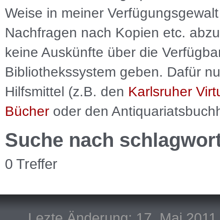
Weise in meiner Verfügungsgewalt 
Nachfragen nach Kopien etc. abzu
keine Auskünfte über die Verfügbar
Bibliothekssystem geben. Dafür nut
Hilfsmittel (z.B. den
Karlsruher Virt
Bücher
oder den Antiquariatsbuch
Suche nach schlagwor
0 Treffer
Lezte Änderung: 17. Mai 2011