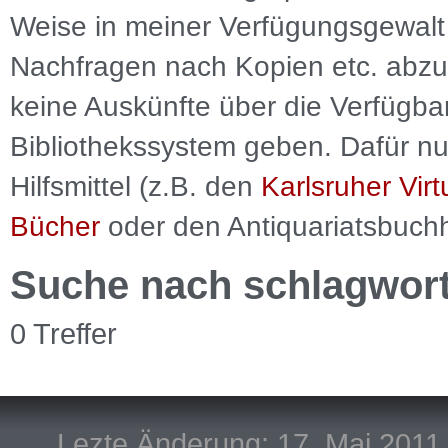
Weise in meiner Verfügungsgewalt 
Nachfragen nach Kopien etc. abzu
keine Auskünfte über die Verfügbar
Bibliothekssystem geben. Dafür nut
Hilfsmittel (z.B. den
Karlsruher Virt
Bücher
oder den Antiquariatsbuch
Suche nach schlagwor
0 Treffer
Lezte Änderung: 17. Mai 2011