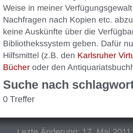
Weise in meiner Verfügungsgewalt 
Nachfragen nach Kopien etc. abzu
keine Auskünfte über die Verfügbar
Bibliothekssystem geben. Dafür nut
Hilfsmittel (z.B. den
Karlsruher Virt
Bücher
oder den Antiquariatsbuch
Suche nach schlagwor
0 Treffer
Lezte Änderung: 17. Mai 2011