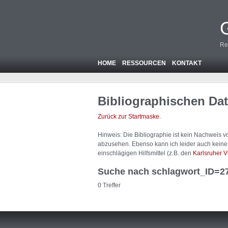
Re
HOME
RESSOURCEN
KONTAKT
Bibliographischen Da
Zurück zur Startmaske
.
Hinweis: Die Bibliographie ist
kein
Nachweis von
abzusehen. Ebenso kann ich leider auch keine A
einschlägigen Hilfsmittel (z.B. den
Karlsruher V
Suche nach schlagwort_ID=2
0 Treffer