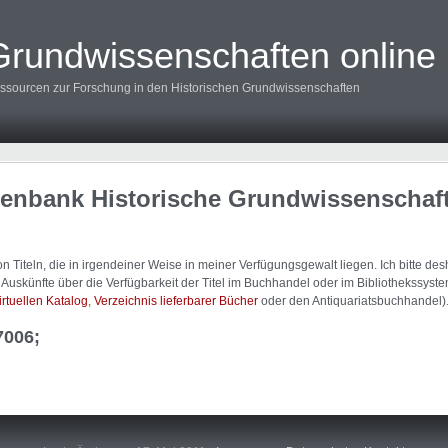
Grundwissenschaften online
ssourcen zur Forschung in den Historischen Grundwissenschaften
tenbank Historische Grundwissenschaf
 Titeln, die in irgendeiner Weise in meiner Verfügungsgewalt liegen. Ich bitte d
uskünfte über die Verfügbarkeit der Titel im Buchhandel oder im Bibliothekssystem
irtuellen Katalog
,
Verzeichnis lieferbarer Bücher
oder den Antiquariatsbuchhandel)
7006;