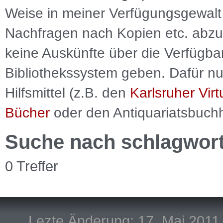
Weise in meiner Verfügungsgewalt 
Nachfragen nach Kopien etc. abzu
keine Auskünfte über die Verfügbar
Bibliothekssystem geben. Dafür nut
Hilfsmittel (z.B. den
Karlsruher Virt
Bücher
oder den Antiquariatsbuch
Suche nach schlagwor
0 Treffer
Lezte Änderung: 17. Mai 2011