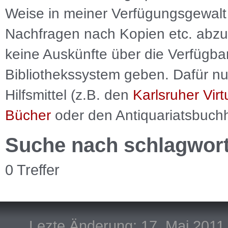
Weise in meiner Verfügungsgewalt 
Nachfragen nach Kopien etc. abzu
keine Auskünfte über die Verfügbar
Bibliothekssystem geben. Dafür nut
Hilfsmittel (z.B. den
Karlsruher Virt
Bücher
oder den Antiquariatsbuch
Suche nach schlagwor
0 Treffer
Lezte Änderung: 17. Mai 2011