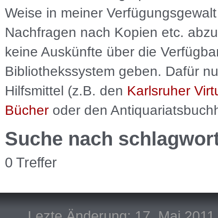
Weise in meiner Verfügungsgewalt 
Nachfragen nach Kopien etc. abzu
keine Auskünfte über die Verfügbar
Bibliothekssystem geben. Dafür nut
Hilfsmittel (z.B. den
Karlsruher Virt
Bücher
oder den Antiquariatsbuch
Suche nach schlagwor
0 Treffer
Lezte Änderung: 17. Mai 2011