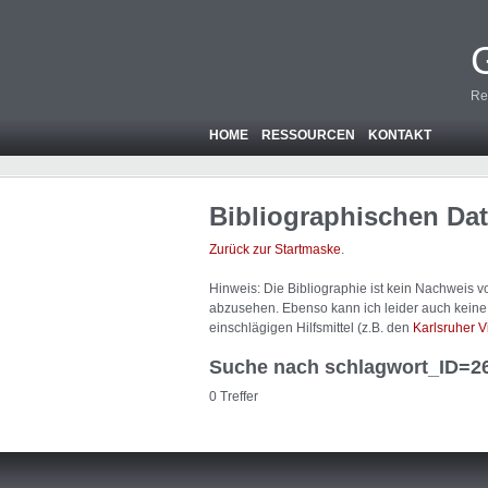
Re
HOME
RESSOURCEN
KONTAKT
Bibliographischen Da
Zurück zur Startmaske
.
Hinweis: Die Bibliographie ist
kein
Nachweis von
abzusehen. Ebenso kann ich leider auch keine A
einschlägigen Hilfsmittel (z.B. den
Karlsruher V
Suche nach schlagwort_ID=2
0 Treffer