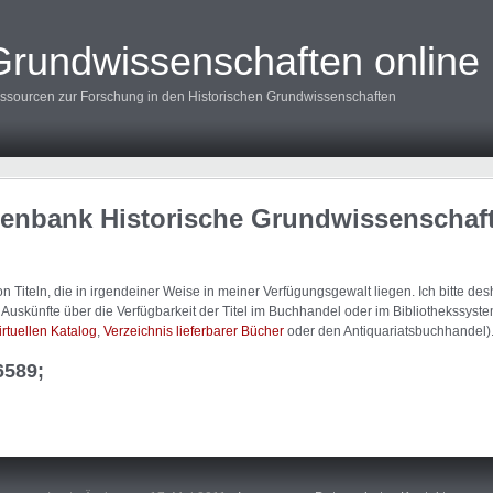
Grundwissenschaften online
ssourcen zur Forschung in den Historischen Grundwissenschaften
tenbank Historische Grundwissenschaf
 Titeln, die in irgendeiner Weise in meiner Verfügungsgewalt liegen. Ich bitte d
uskünfte über die Verfügbarkeit der Titel im Buchhandel oder im Bibliothekssystem
irtuellen Katalog
,
Verzeichnis lieferbarer Bücher
oder den Antiquariatsbuchhandel)
6589;