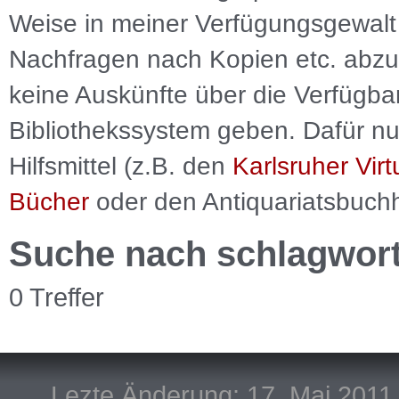
Weise in meiner Verfügungsgewalt 
Nachfragen nach Kopien etc. abzu
keine Auskünfte über die Verfügbar
Bibliothekssystem geben. Dafür nut
Hilfsmittel (z.B. den
Karlsruher Virt
Bücher
oder den Antiquariatsbuch
Suche nach schlagwor
0 Treffer
Lezte Änderung: 17. Mai 2011