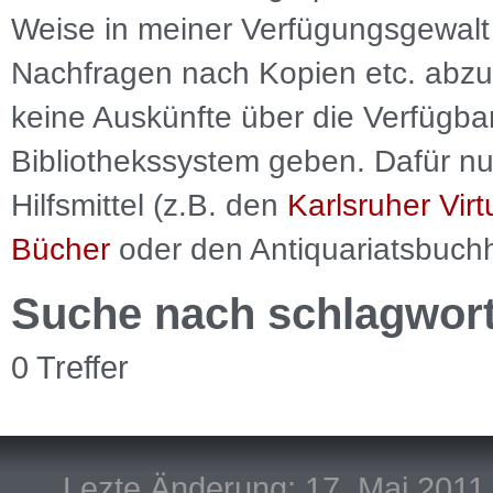
Weise in meiner Verfügungsgewalt 
Nachfragen nach Kopien etc. abzu
keine Auskünfte über die Verfügbar
Bibliothekssystem geben. Dafür nut
Hilfsmittel (z.B. den
Karlsruher Virt
Bücher
oder den Antiquariatsbuch
Suche nach schlagwor
0 Treffer
Lezte Änderung: 17. Mai 2011