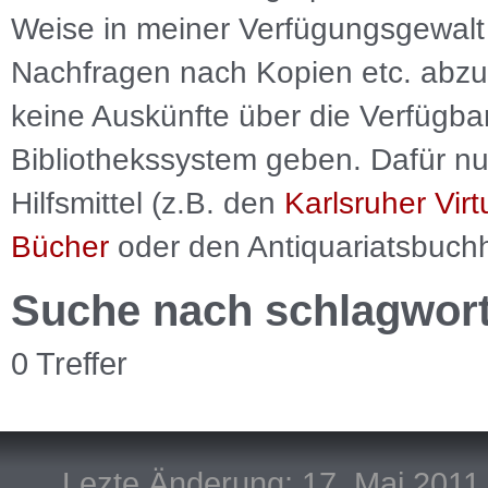
Weise in meiner Verfügungsgewalt 
Nachfragen nach Kopien etc. abzu
keine Auskünfte über die Verfügbar
Bibliothekssystem geben. Dafür nut
Hilfsmittel (z.B. den
Karlsruher Virt
Bücher
oder den Antiquariatsbuch
Suche nach schlagwor
0 Treffer
Lezte Änderung: 17. Mai 2011